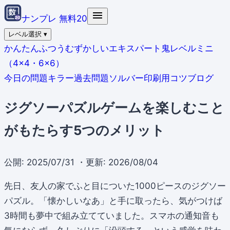
ナンプレ 無料20
レベル選択
▾
かんたん
ふつう
むずかしい
エキスパート
鬼レベル
ミニ
（4×4・6×6）
今日の問題
キラー
過去問題
ソルバー
印刷用
コツ
ブログ
ジグソーパズルゲームを楽しむこと
がもたらす5つのメリット
公開:
2025/07/31
・更新: 2026/08/04
先日、友人の家でふと目についた1000ピースのジグソー
パズル。「懐かしいなあ」と手に取ったら、気がつけば
3時間も夢中で組み立てていました。スマホの通知音も