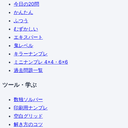
今日の20問
かんたん
ふつう
むずかしい
エキスパート
鬼レベル
キラーナンプレ
ミニナンプレ 4×4・6×6
過去問題一覧
ツール・学ぶ
数独ソルバー
印刷用ナンプレ
空白グリッド
解き方のコツ