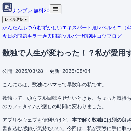
ナンプレ 無料20
レベル選択
▾
かんたん
ふつう
むずかしい
エキスパート
鬼レベル
ミニ（4
今日の問題
キラー
過去問題
ソルバー
印刷用
コツ
ブログ
数独で人生が変わった！？私が愛用す
公開:
2025/03/28
・更新: 2026/08/04
こんにちは、数独にハマって早数年の私です。
数独って、頭をフル回転させたいときも、ちょっと気持
のカフェタイムが癒しの時間に変わりました。
アプリやウェブも便利だけど、
本で解く数独には別の良
書き込む感触が気持ちいい。今回は、私が実際に手に取っ